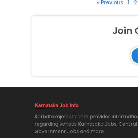
« Previous
1
2
Join
Karnatakajobinfo.com provides informatio
regarding various Karnataka Jobs, Central
Government Jobs and more.