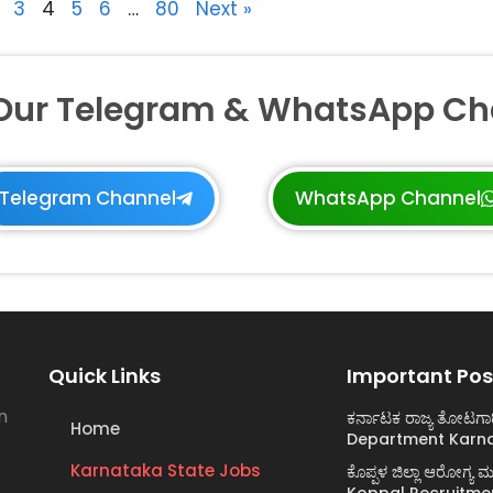
3
4
5
6
…
80
Next »
 Our Telegram & WhatsApp Ch
Telegram Channel
WhatsApp Channel
Quick Links
Important Pos
n
ಕರ್ನಾಟಕ ರಾಜ್ಯ ತೋಟಗಾ
Home
Department Karna
Karnataka State Jobs
ಕೊಪ್ಪಳ ಜಿಲ್ಲಾ ಆರೋಗ್
Koppal Recruitme