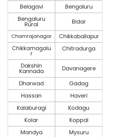
Belagavi
Bengaluru
Bengaluru
Bidar
Rural
Chamrajanagar
Chikkaballapur
Chikkamagalu
Chitradurga
r
Dakshin
Davanagere
Kannada
Dharwad
Gadag
Hassan
Haveri
Kalaburagi
Kodagu
Kolar
Koppal
Mandya
Mysuru