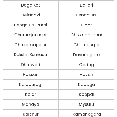
Bagalkot
Ballari
Belagavi
Bengaluru
Bengaluru Rural
Bidar
Chamrajanagar
Chikkaballapur
Chikkamagalur
Chitradurga
Davanagere
Dakshin Kannada
Dharwad
Gadag
Hassan
Haveri
Kalaburagi
Kodagu
Kolar
Koppal
Mandya
Mysuru
Raichur
Ramanagara