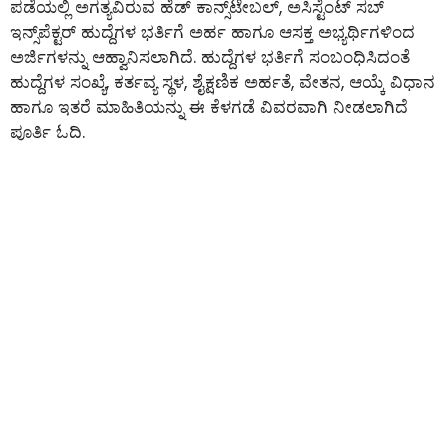
ಪಡೆಯಲ್ಲಿ ಅಗತ್ಯವಿರುವ ಹೆಡ್ ಕಾನ್ಸ್‌ಟೇಬಲ್‌, ಅಸಿಸ್ಟೆಂಟ್ ಸಬ್
ಇನ್ಸ್‌ಪೆಕ್ಟರ್ ಹುದ್ದೆಗಳ ಭರ್ತಿಗೆ ಅರ್ಹ ಹಾಗೂ ಆಸಕ್ತ ಅಭ್ಯರ್ಥಿಗಳಿಂದ
ಅರ್ಜಿಗಳನ್ನು ಆಹ್ವಾನಿಸಲಾಗಿದೆ. ಹುದ್ದೆಗಳ ಭರ್ತಿಗೆ ಸಂಬಂಧಿಸಿದಂತೆ
ಹುದ್ದೆಗಳ ಸಂಖ್ಯೆ, ಕರ್ತವ್ಯ ಸ್ಥಳ, ಶೈಕ್ಷಣಿಕ ಅರ್ಹತೆ, ವೇತನ, ಆಯ್ಕೆ ವಿಧಾನ
ಹಾಗೂ ಇತರೆ ಮಾಹಿತಿಯನ್ನು ಈ ಕೆಳಗಡೆ ವಿವರವಾಗಿ ನೀಡಲಾಗಿದೆ
ಪೂರ್ತಿ ಓದಿ.