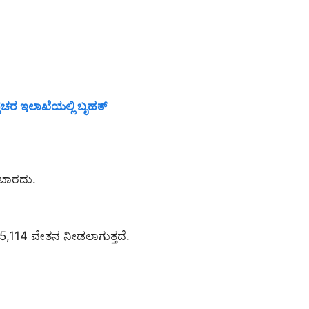
ತಚರ ಇಲಾಖೆಯಲ್ಲಿ ಬೃಹತ್
ರಬಾರದು.
 15,114 ವೇತನ ನೀಡಲಾಗುತ್ತದೆ.