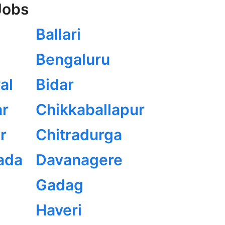
Jobs
Ballari
Bengaluru
al
Bidar
r
Chikkaballapur
r
Chitradurga
ada
Davanagere
Gadag
Haveri