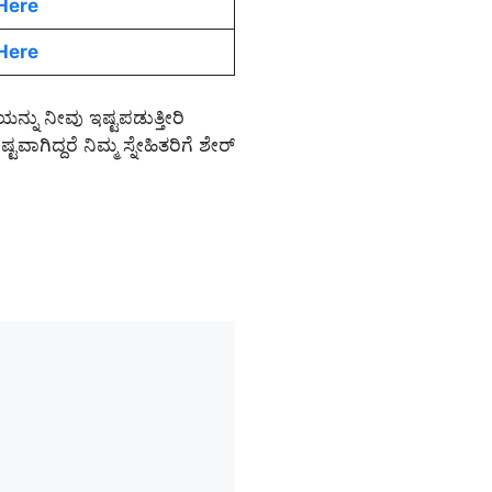
Here
Here
್ನು ನೀವು ಇಷ್ಟಪಡುತ್ತೀರಿ
ಗಿದ್ದರೆ ನಿಮ್ಮ ಸ್ನೇಹಿತರಿಗೆ ಶೇರ್