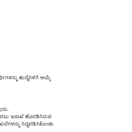
ಗಳನ್ನು ಹುದ್ದೆಗಳಿಗೆ ಆಯ್ಕೆ
ುದು.
ೊದಲು ಇಲಾಖೆ ಹೊರಡಿಸಿರುವ
ಲೆಗಳನ್ನು ಸಿದ್ಧಪಡಿಸಿಕೊಂಡು