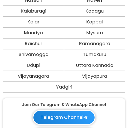
Hassan
Haveri
Kalaburagi
Kodagu
Kolar
Koppal
Mandya
Mysuru
Raichur
Ramanagara
Shivamogga
Tumakuru
Udupi
Uttara Kannada
Vijayanagara
Vijayapura
Yadgiri
Join Our Telegram & WhatsApp Channel
Telegram Channel