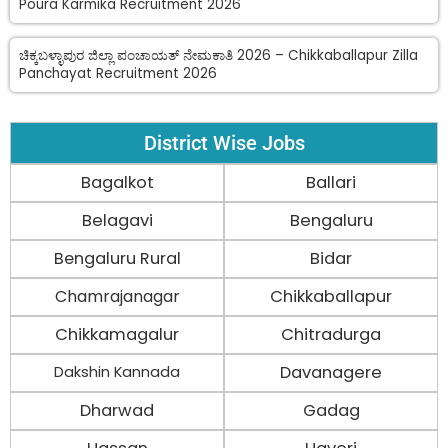
Poura Karmika Recruitment 2026
ಚಿಕ್ಕಬಳ್ಳಾಪುರ ಜಿಲ್ಲಾ ಪಂಚಾಯತ್ ನೇಮಕಾತಿ 2026 – Chikkaballapur Zilla
Panchayat Recruitment 2026
District Wise Jobs
Bagalkot
Ballari
Belagavi
Bengaluru
Bengaluru Rural
Bidar
Chamrajanagar
Chikkaballapur
Chikkamagalur
Chitradurga
Davanagere
Dakshin Kannada
Dharwad
Gadag