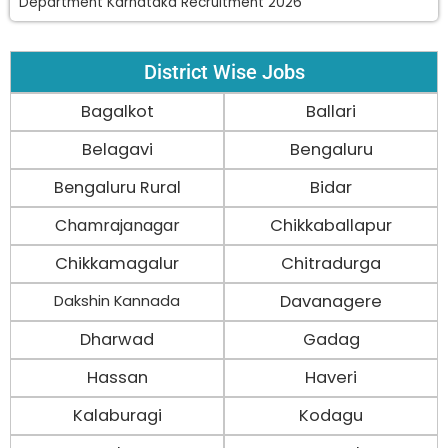
Department Karnataka Recruitment 2026
District Wise Jobs
Bagalkot
Ballari
Belagavi
Bengaluru
Bengaluru Rural
Bidar
Chamrajanagar
Chikkaballapur
Chikkamagalur
Chitradurga
Davanagere
Dakshin Kannada
Dharwad
Gadag
Hassan
Haveri
Kalaburagi
Kodagu