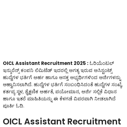
OICL Assistant Recruitment 2025 :
ಓರಿಯೆಂಟಲ್
ಇನ್ಶುರೆನ್ಸ್ ಕಂಪನಿ ಲಿಮಿಟೆಡ್ ಇದರಲ್ಲಿ ಅಗತ್ಯ ಇರುವ ಅಸಿಸ್ಟಂಟ್ಸ್
ಹುದ್ದೆಗಳ ಭರ್ತಿಗೆ ಅರ್ಹ ಹಾಗೂ ಆಸಕ್ತ ಅಭ್ಯರ್ಥಿಗಳಿಂದ ಅರ್ಜಿಗಳನ್ನು
ಆಹ್ವಾನಿಸಲಾಗಿದೆ. ಹುದ್ದೆಗಳ ಭರ್ತಿಗೆ ಸಂಬಂಧಿಸಿದಂತೆ ಹುದ್ದೆಗಳ ಸಂಖ್ಯೆ,
ಕರ್ತವ್ಯ ಸ್ಥಳ, ಶೈಕ್ಷಣಿಕ ಅರ್ಹತೆ, ವಯೋಮಾನ, ಅರ್ಜಿ ಸಲ್ಲಿಕೆ ವಿಧಾನ
ಹಾಗೂ ಇತರೆ ಮಾಹಿತಿಯನ್ನು ಈ ಕೆಳಗಡೆ ವಿವರವಾಗಿ ನೀಡಲಾಗಿದೆ
ಪೂರ್ತಿ ಓದಿ.
OICL Assistant Recruitment