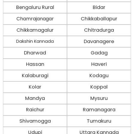
Bengaluru Rural
Bidar
Chamrajanagar
Chikkaballapur
Chikkamagalur
Chitradurga
Davanagere
Dakshin Kannada
Dharwad
Gadag
Hassan
Haveri
Kalaburagi
Kodagu
Kolar
Koppal
Mandya
Mysuru
Raichur
Ramanagara
Shivamogga
Tumakuru
Udupi
Uttara Kannada