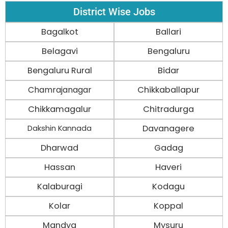
District Wise Jobs
Bagalkot
Ballari
Belagavi
Bengaluru
Bengaluru Rural
Bidar
Chamrajanagar
Chikkaballapur
Chikkamagalur
Chitradurga
Davanagere
Dakshin Kannada
Dharwad
Gadag
Hassan
Haveri
Kalaburagi
Kodagu
Kolar
Koppal
Mandya
Mysuru