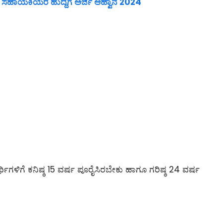
ಸಹಾಯಕಿಯರ ಹುದ್ದೆಗೆ ಅರ್ಜಿ ಆಹ್ವಾನ 2024
ಯರ್ಥಿಗಳಿಗೆ ಕನಿಷ್ಠ 15 ವರ್ಷ ಪೂರೈಸಿರಬೇಕು ಹಾಗೂ ಗರಿಷ್ಠ 24 ವರ್ಷ