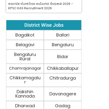
ಕರ್ನಾಟಕ ಲೋಕಸೇವಾ ಆಯೋಗದ ನೇಮಕಾತಿ 2026 –
KPSC KAS Recruitment 2026
District Wise Jobs
Bagalkot
Ballari
Belagavi
Bengaluru
Bengaluru
Bidar
Rural
Chamrajanagar
Chikkaballapur
Chikkamagalu
Chitradurga
r
Dakshin
Davanagere
Kannada
Dharwad
Gadag