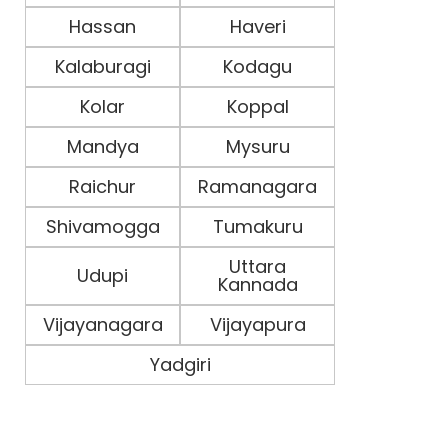
Hassan
Haveri
Kalaburagi
Kodagu
Kolar
Koppal
Mandya
Mysuru
Raichur
Ramanagara
Shivamogga
Tumakuru
Uttara
Udupi
Kannada
Vijayanagara
Vijayapura
Yadgiri