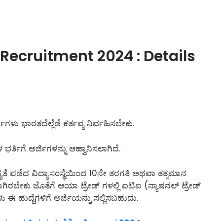
Recruitment 2024 : Details
ಿಗಳು ಭಾರತದೆಲ್ಲೆಡೆ ಕರ್ತವ್ಯ ನಿರ್ವಹಿಸಬೇಕು.
 ಭರ್ತಿಗೆ ಅರ್ಜಿಗಳನ್ನು ಆಹ್ವಾನಿಸಲಾಗಿದೆ.
್ಯತೆ ಪಡೆದ ವಿದ್ಯಾಸಂಸ್ಥೆಯಿಂದ 10ನೇ ತರಗತಿ ಅಥವಾ ತತ್ಸಮಾನ
ಾಗಿರಬೇಕು ಜೊತೆಗೆ ಆಯಾ ಟ್ರೇಡ್ ಗಳಲ್ಲಿ ಐಟಿಐ (ನ್ಯಾಷನಲ್ ಟ್ರೇಡ್
 ಈ ಹುದ್ದೆಗಳಿಗೆ ಅರ್ಜಿಯನ್ನು ಸಲ್ಲಿಸಬಹುದು.