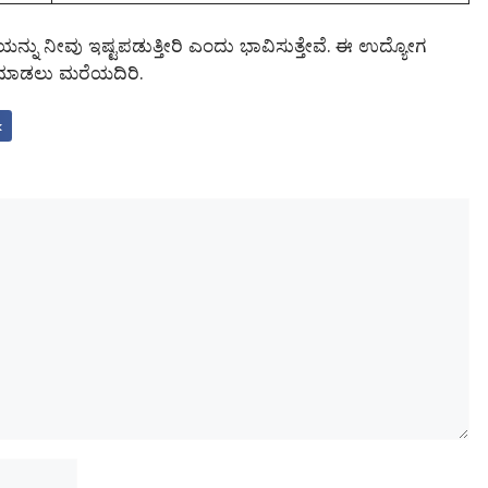
್ನು ನೀವು ಇಷ್ಟಪಡುತ್ತೀರಿ ಎಂದು ಭಾವಿಸುತ್ತೇವೆ. ಈ ಉದ್ಯೋಗ
ೇರ್ ಮಾಡಲು ಮರೆಯದಿರಿ.
k