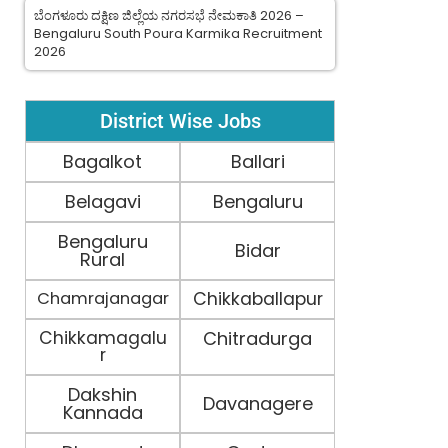
ಬೆಂಗಳೂರು ದಕ್ಷಿಣ ಜಿಲ್ಲೆಯ ನಗರಸಭೆ ನೇಮಕಾತಿ 2026 –
Bengaluru South Poura Karmika Recruitment
2026
District Wise Jobs
Bagalkot
Ballari
Belagavi
Bengaluru
Bengaluru
Bidar
Rural
Chamrajanagar
Chikkaballapur
Chikkamagalu
Chitradurga
r
Dakshin
Davanagere
Kannada