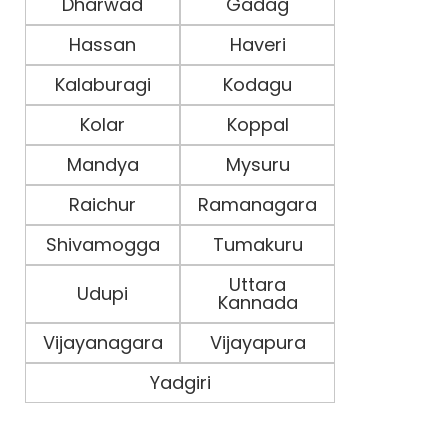
Dharwad
Gadag
Hassan
Haveri
Kalaburagi
Kodagu
Kolar
Koppal
Mandya
Mysuru
Raichur
Ramanagara
Shivamogga
Tumakuru
Uttara
Udupi
Kannada
Vijayanagara
Vijayapura
Yadgiri