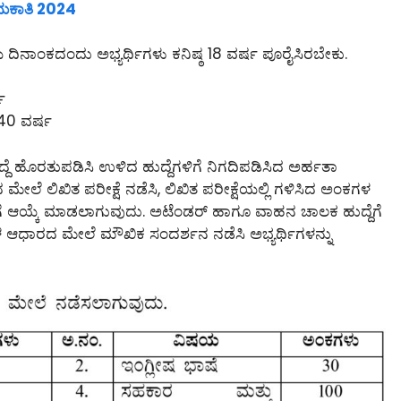
ೇಮಕಾತಿ 2024
ಯ ದಿನಾಂಕದಂದು ಅಭ್ಯರ್ಥಿಗಳು ಕನಿಷ್ಠ 18 ವರ್ಷ ಪೂರೈಸಿರಬೇಕು.
ಷ
ಠ 40 ವರ್ಷ
 ಹೊರತುಪಡಿಸಿ ಉಳಿದ ಹುದ್ದೆಗಳಿಗೆ ನಿಗದಿಪಡಿಸಿದ ಅರ್ಹತಾ
ಲೆ ಲಿಖಿತ ಪರೀಕ್ಷೆ ನಡೆಸಿ, ಲಿಖಿತ ಪರೀಕ್ಷೆಯಲ್ಲಿ ಗಳಿಸಿದ ಅಂಕಗಳ
ಗೆ ಆಯ್ಕೆ ಮಾಡಲಾಗುವುದು. ಅಟೆಂಡರ್ ಹಾಗೂ ವಾಹನ ಚಾಲಕ ಹುದ್ದೆಗೆ
ಳ ಆಧಾರದ ಮೇಲೆ ಮೌಖಿಕ ಸಂದರ್ಶನ ನಡೆಸಿ ಅಭ್ಯರ್ಥಿಗಳನ್ನು