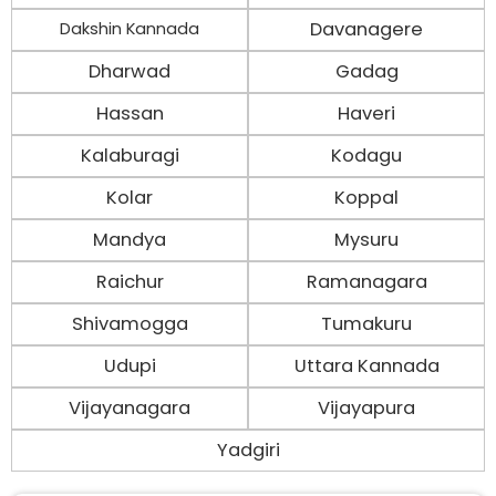
Davanagere
Dakshin Kannada
Dharwad
Gadag
Hassan
Haveri
Kalaburagi
Kodagu
Kolar
Koppal
Mandya
Mysuru
Raichur
Ramanagara
Shivamogga
Tumakuru
Udupi
Uttara Kannada
Vijayanagara
Vijayapura
Yadgiri