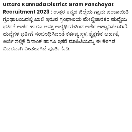
Uttara Kannada District Gram Panchayat
Recruitment 2023 :
ಉತ್ತರ ಕನ್ನಡ ಜಿಲ್ಲೆಯ ಗ್ರಾಮ ಪಂಚಾಯಿತಿ
ಗ್ರಂಥಾಲಯದಲ್ಲಿ ಖಾಲಿ ಇರುವ ಗ್ರಂಥಾಲಯ ಮೇಲ್ವಿಚಾರಕರ ಹುದ್ದೆಯ
ಭರ್ತಿಗೆ ಅರ್ಹ ಹಾಗೂ ಆಸಕ್ತ ಅಭ್ಯರ್ಥಿಗಳಿಂದ ಅರ್ಜಿ ಆಹ್ವಾನಿಸಲಾಗಿದೆ.
ಹುದ್ದೆಗಳ ಭರ್ತಿಗೆ ಸಂಬಂಧಿಸಿದಂತೆ ಕರ್ತವ್ಯ ಸ್ಥಳ, ಶೈಕ್ಷಣಿಕ ಅರ್ಹತೆ,
ಅರ್ಜಿ ಸಲ್ಲಿಕೆ ದಿನಾಂಕ ಹಾಗೂ ಇತರೆ ಮಾಹಿತಿಯನ್ನು ಈ ಕೆಳಗಡೆ
ವಿವರವಾಗಿ ನೀಡಲಾಗಿದೆ ಪೂರ್ತಿ ಓದಿ.