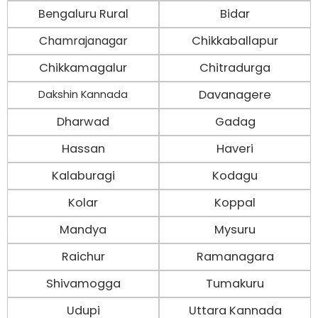
Bengaluru Rural
Bidar
Chamrajanagar
Chikkaballapur
Chikkamagalur
Chitradurga
Davanagere
Dakshin Kannada
Dharwad
Gadag
Hassan
Haveri
Kalaburagi
Kodagu
Kolar
Koppal
Mandya
Mysuru
Raichur
Ramanagara
Shivamogga
Tumakuru
Udupi
Uttara Kannada