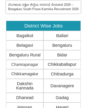
ಬೆಂಗಳೂರು ದಕ್ಷಿಣ ಜಿಲ್ಲೆಯ ನಗರಸಭೆ ನೇಮಕಾತಿ 2026 –
Bengaluru South Poura Karmika Recruitment 2026
District Wise Jobs
Bagalkot
Ballari
Belagavi
Bengaluru
Bengaluru Rural
Bidar
Chikkaballapur
Chamrajanagar
Chikkamagalur
Chitradurga
Dakshin
Davanagere
Kannada
Dharwad
Gadag
Hassan
Haveri