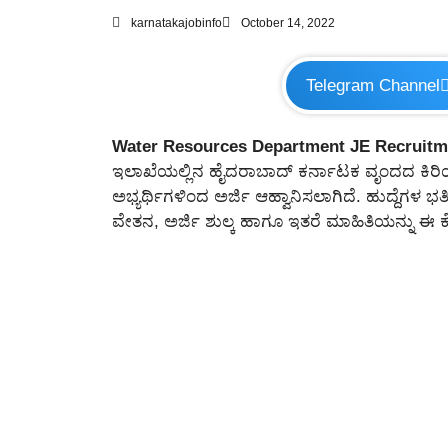
karnatakajobinfo
October 14, 2022
Telegram Channel
Water Resources Department JE Recruitm
ಇಲಾಖೆಯಲ್ಲಿನ ಹೈದರಾಬಾದ್ ಕರ್ನಾಟಕ ವೃಂದದ ಕಿರಿಯ ಇ
ಅಭ್ಯರ್ಥಿಗಳಿಂದ ಅರ್ಜಿ ಆಹ್ವಾನಿಸಲಾಗಿದೆ. ಹುದ್ದೆಗಳ ಭರ್ತಿ
ವೇತನ, ಅರ್ಜಿ ಶುಲ್ಕ ಹಾಗೂ ಇತರೆ ಮಾಹಿತಿಯನ್ನು ಈ ಕ