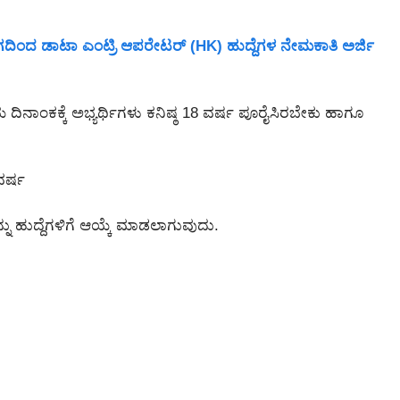
ದ ಡಾಟಾ ಎಂಟ್ರಿ ಆಪರೇಟರ್ (HK) ಹುದ್ದೆಗಳ ನೇಮಕಾತಿ ಅರ್ಜಿ
ಯ ದಿನಾಂಕಕ್ಕೆ ಅಭ್ಯರ್ಥಿಗಳು ಕನಿಷ್ಠ 18 ವರ್ಷ ಪೂರೈಸಿರಬೇಕು ಹಾಗೂ
 ವರ್ಷ
ಗಳನ್ನು ಹುದ್ದೆಗಳಿಗೆ ಆಯ್ಕೆ ಮಾಡಲಾಗುವುದು.