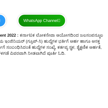
WhatsApp Channel
ent 2022 :
ಕರ್ನಾಟಕ ಲೋಕಸೇವಾ ಆಯೋಗದಿಂದ ಜಲಸಂಪನ್ಮೂಲ
ಂಜಿನಿಯರ್ (ಗ್ರೂಪ್-ಸಿ) ಹುದ್ದೆಗಳ ಭರ್ತಿಗೆ ಅರ್ಹ ಹಾಗೂ ಆಸಕ್ತ
ಗೆ ಸಂಬಂಧಿಸಿದಂತೆ ಹುದ್ದೆಗಳ ಸಂಖ್ಯೆ, ಕರ್ತವ್ಯ ಸ್ಥಳ, ಶೈಕ್ಷಣಿಕ ಅರ್ಹತೆ,
ೆಳಗಡೆ ವಿವರವಾಗಿ ನೀಡಲಾಗಿದೆ ಪೂರ್ತಿ ಓದಿ.