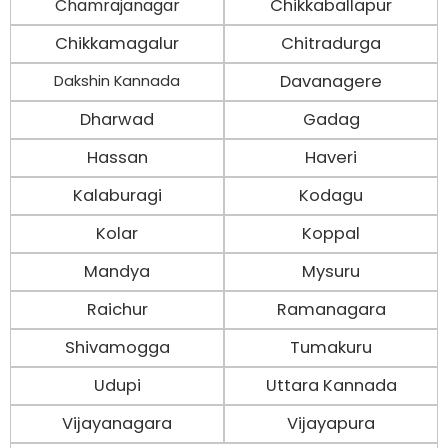
Chamrajanagar
Chikkaballapur
Chikkamagalur
Chitradurga
Davanagere
Dakshin Kannada
Dharwad
Gadag
Hassan
Haveri
Kalaburagi
Kodagu
Kolar
Koppal
Mandya
Mysuru
Raichur
Ramanagara
Shivamogga
Tumakuru
Udupi
Uttara Kannada
Vijayanagara
Vijayapura