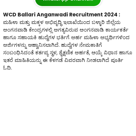
WCD Ballari Anganwadi Recruitment 2024 :
ಮಹಿಳಾ ಮತ್ತು ಮಕ್ಕಳ ಅಭಿವೃದ್ಧಿ ಇಲಾಖೆಯಿಂದ ಬಳ್ಳಾರಿ ಜಿಲ್ಲೆಯ
ಅಂಗನವಾಡಿ ಕೇಂದ್ರಗಳಲ್ಲಿ ಅಗತ್ಯವಿರುವ ಅಂಗನವಾಡಿ ಕಾರ್ಯಕರ್ತೆ
ಹಾಗೂ ಸಹಾಯಕಿ ಹುದ್ದೆಗಳ ಭರ್ತಿಗೆ ಅರ್ಹ ಮಹಿಳಾ ಅಭ್ಯರ್ಥಿಗಳಿಂದ
ಅರ್ಜಿಗಳನ್ನು ಆಹ್ವಾನಿಸಲಾಗಿದೆ. ಹುದ್ದೆಗಳ ನೇಮಕಾತಿಗೆ
ಸಂಬಂಧಿಸಿದಂತೆ ಕರ್ತವ್ಯ ಸ್ಥಳ, ಶೈಕ್ಷಣಿಕ ಅರ್ಹತೆ, ಆಯ್ಕೆ ವಿಧಾನ ಹಾಗೂ
ಇತರೆ ಮಾಹಿತಿಯನ್ನು ಈ ಕೆಳಗಡೆ ವಿವರವಾಗಿ ನೀಡಲಾಗಿದೆ ಪೂರ್ತಿ
ಓದಿ.