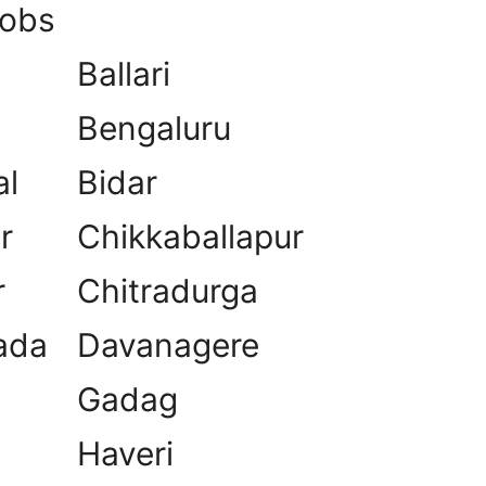
Jobs
Ballari
Bengaluru
al
Bidar
r
Chikkaballapur
r
Chitradurga
ada
Davanagere
Gadag
Haveri