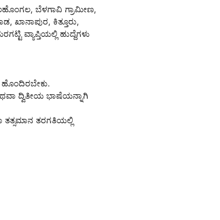
ೈಲಹೊಂಗಲ, ಬೆಳಗಾವಿ ಗ್ರಾಮೀಣ,
ಾಡ, ಖಾನಾಪುರ, ಕಿತ್ತೂರು,
ಟಿ ವ್ಯಾಪ್ತಿಯಲ್ಲಿ ಹುದ್ದೆಗಳು
ಡೆ ಹೊಂದಿರಬೇಕು.
ಅಥವಾ ದ್ವಿತೀಯ ಭಾಷೆಯನ್ನಾಗಿ
 ತತ್ಸಮಾನ ತರಗತಿಯಲ್ಲಿ