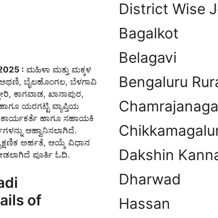
District Wise 
Bagalkot
Belagavi
2025 :
ಮಹಿಳಾ ಮತ್ತು ಮಕ್ಕಳ
Bengaluru Rur
, ಅಥಣಿ, ಬೈಲಹೊಂಗಲ, ಬೆಳಗಾವಿ
್ಕೇರಿ, ಕಾಗವಾಡ, ಖಾನಾಪುರ,
Chamrajanaga
 ಹಾಗೂ ಯರಗಟ್ಟಿ ವ್ಯಾಪ್ತಿಯ
ಿ ಕಾರ್ಯಕರ್ತೆ ಹಾಗೂ ಸಹಾಯಕಿ
Chikkamagalu
ಿಗಳನ್ನು ಆಹ್ವಾನಿಸಲಾಗಿದೆ.
ೈಕ್ಷಣಿಕ ಅರ್ಹತೆ, ಆಯ್ಕೆ ವಿಧಾನ
Dakshin Kann
ಡಲಾಗಿದೆ ಪೂರ್ತಿ ಓದಿ.
Dharwad
adi
ils of
Hassan