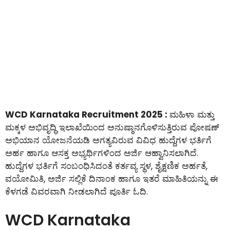
WCD Karnataka Recruitment 2025 :
ಮಹಿಳಾ ಮತ್ತು
ಮಕ್ಕಳ ಅಭಿವೃದ್ಧಿ ಇಲಾಖೆಯಿಂದ ಅನುಷ್ಠಾನಗೊಳಿಸುತ್ತಿರುವ ಪೋಷಣ್
ಅಭಿಯಾನ ಯೋಜನೆಯಡಿ ಅಗತ್ಯವಿರುವ ವಿವಿಧ ಹುದ್ದೆಗಳ ಭರ್ತಿಗೆ
ಅರ್ಹ ಹಾಗೂ ಆಸಕ್ತ ಅಭ್ಯರ್ಥಿಗಳಿಂದ ಅರ್ಜಿ ಆಹ್ವಾನಿಸಲಾಗಿದೆ.
ಹುದ್ದೆಗಳ ಭರ್ತಿಗೆ ಸಂಬಂಧಿಸಿದಂತೆ ಕರ್ತವ್ಯ ಸ್ಥಳ, ಶೈಕ್ಷಣಿಕ ಅರ್ಹತೆ,
ವಯೋಮಿತಿ, ಅರ್ಜಿ ಸಲ್ಲಿಕೆ ದಿನಾಂಕ ಹಾಗೂ ಇತರೆ ಮಾಹಿತಿಯನ್ನು ಈ
ಕೆಳಗಡೆ ವಿವರವಾಗಿ ನೀಡಲಾಗಿದೆ ಪೂರ್ತಿ ಓದಿ.
WCD Karnataka