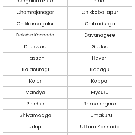
Bengaluru Rural
Bidar
Chamrajanagar
Chikkaballapur
Chikkamagalur
Chitradurga
Davanagere
Dakshin Kannada
Dharwad
Gadag
Hassan
Haveri
Kalaburagi
Kodagu
Kolar
Koppal
Mandya
Mysuru
Raichur
Ramanagara
Shivamogga
Tumakuru
Udupi
Uttara Kannada