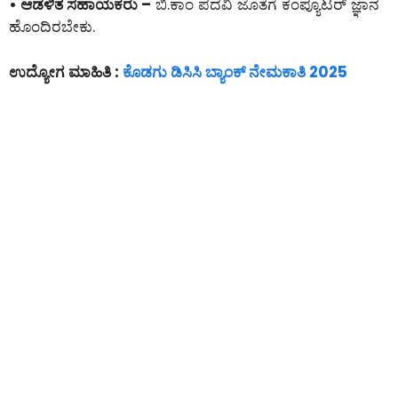
• ಆಡಳಿತ ಸಹಾಯಕರು –
ಬಿ.ಕಾಂ ಪದವಿ ಜೊತೆಗೆ ಕಂಪ್ಯೂಟರ್ ಜ್ಞಾನ
ಹೊಂದಿರಬೇಕು.
ಉದ್ಯೋಗ ಮಾಹಿತಿ :
ಕೊಡಗು ಡಿಸಿಸಿ ಬ್ಯಾಂಕ್ ನೇಮಕಾತಿ 2025