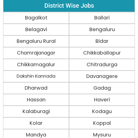
District Wise Jobs
Bagalkot
Ballari
Belagavi
Bengaluru
Bengaluru Rural
Bidar
Chamrajanagar
Chikkaballapur
Chikkamagalur
Chitradurga
Davanagere
Dakshin Kannada
Dharwad
Gadag
Hassan
Haveri
Kalaburagi
Kodagu
Kolar
Koppal
Mandya
Mysuru