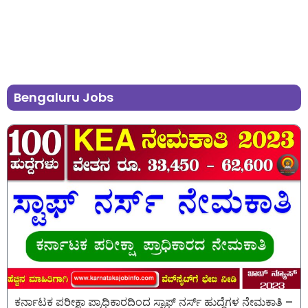
Bengaluru Jobs
ಕರ್ನಾಟಕ ಪರೀಕ್ಷಾ ಪ್ರಾಧಿಕಾರದಿಂದ ಸ್ಟಾಫ್ ನರ್ಸ್ ಹುದ್ದೆಗಳ ನೇಮಕಾತಿ –