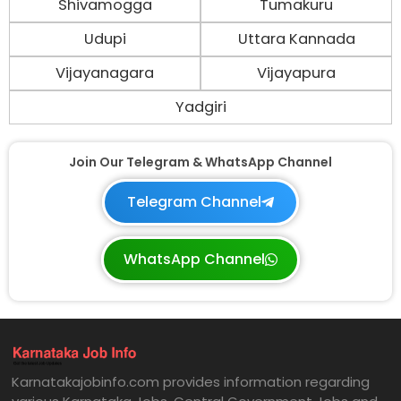
Shivamogga
Tumakuru
Udupi
Uttara Kannada
Vijayanagara
Vijayapura
Yadgiri
Join Our Telegram & WhatsApp Channel
Telegram Channel
WhatsApp Channel
Karnatakajobinfo.com provides information regarding