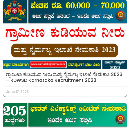
ಗ್ರಾಮೀಣ ಕುಡಿಯುವ ನೀರು ಮತ್ತು ನೈರ್ಮಲ್ಯ ಇಲಾಖೆ ನೇಮಕಾತಿ 2023
– RDWSD Karnataka Recruitment 2023
June 17, 2023