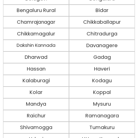
Bengaluru Rural
Bidar
Chamrajanagar
Chikkaballapur
Chikkamagalur
Chitradurga
Davanagere
Dakshin Kannada
Dharwad
Gadag
Hassan
Haveri
Kalaburagi
Kodagu
Kolar
Koppal
Mandya
Mysuru
Raichur
Ramanagara
Shivamogga
Tumakuru