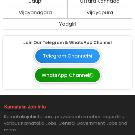
Udupi
Uttara Kannada
Vijayanagara
Vijayapura
Yadgiri
Join Our Telegram & WhatsApp Channel
Telegram Channel
WhatsApp Channel
Karnatakajobinfo.com provides information regarding
various Karnataka Jobs, Central Government Jobs and
more.