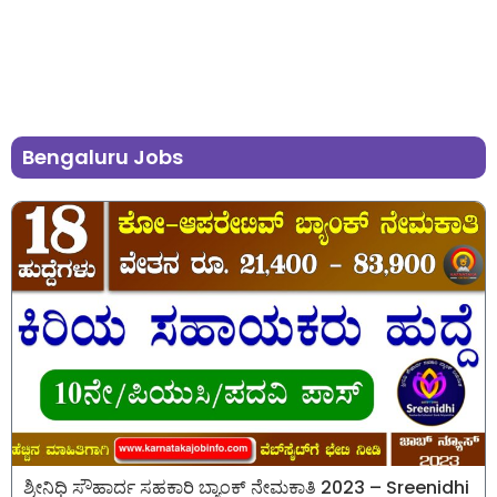
Bengaluru Jobs
ಶ್ರೀನಿಧಿ ಸೌಹಾರ್ದ ಸಹಕಾರಿ ಬ್ಯಾಂಕ್ ನೇಮಕಾತಿ 2023 – Sreenidhi