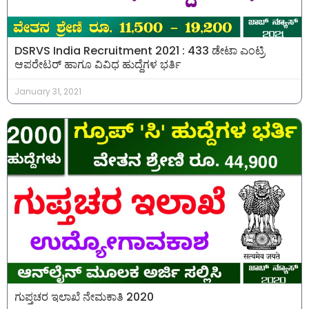
DSRVS India Recruitment 2021 : 433 ಡೇಟಾ ಎಂಟ್ರಿ
ಆಪರೇಟರ್ ಹಾಗೂ ವಿವಿಧ ಹುದ್ದೆಗಳ ಭರ್ತಿ
January 31, 2021
ಗುಪ್ತಚರ ಇಲಾಖೆ ನೇಮಕಾತಿ 2020