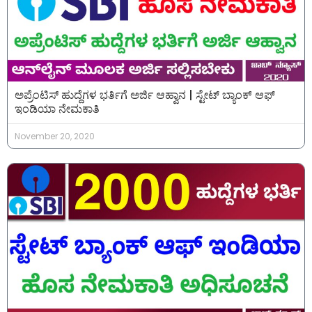
ಅಪ್ರೆಂಟಿಸ್ ಹುದ್ದೆಗಳ ಭರ್ತಿಗೆ ಅರ್ಜಿ ಆಹ್ವಾನ | ಸ್ಟೇಟ್ ಬ್ಯಾಂಕ್ ಆಫ್
ಇಂಡಿಯಾ ನೇಮಕಾತಿ
November 20, 2020