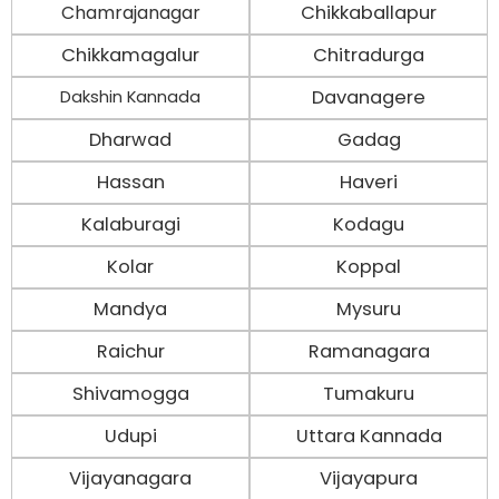
Chamrajanagar
Chikkaballapur
Chikkamagalur
Chitradurga
Davanagere
Dakshin Kannada
Dharwad
Gadag
Hassan
Haveri
Kalaburagi
Kodagu
Kolar
Koppal
Mandya
Mysuru
Raichur
Ramanagara
Shivamogga
Tumakuru
Udupi
Uttara Kannada
Vijayanagara
Vijayapura