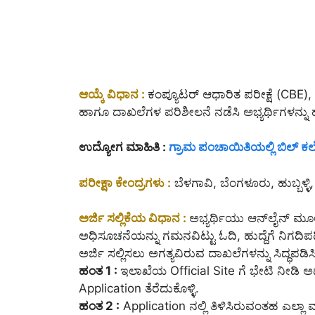
ಆಯ್ಕೆ ವಿಧಾನ :
ಕಂಪ್ಯೂಟರ್ ಆಧಾರಿತ ಪರೀಕ್ಷೆ (CBE), ದೈ
ಹಾಗೂ ದಾಖಲೆಗಳ ಪರಿಶೀಲನೆ ನಡೆಸಿ ಅಭ್ಯರ್ಥಿಗಳನ್ನು 
ಉದ್ಯೋಗ ಮಾಹಿತಿ :
ಗ್ರಾಮ
ಪಂಚಾಯಿತಿಯಲ್ಲಿ ಬಿಲ್ ಕಲ
ಪರೀಕ್ಷಾ ಕೇಂದ್ರಗಳು :
ಬೆಳಗಾವಿ, ಬೆಂಗಳೂರು, ಹುಬ್ಬಳ್
ಅರ್ಜಿ ಸಲ್ಲಿಕೆಯ ವಿಧಾನ :
ಅಭ್ಯರ್ಥಿಯು ಆನ್‌ಲೈನ್‌ ಮ
ಅಧಿಸೂಚನೆಯನ್ನು ಗಮನವಿಟ್ಟು ಓದಿ, ಹುದ್ದೆಗೆ ನಿಗದಿಪಡಿ
ಅರ್ಜಿ ಸಲ್ಲಿಸಲು ಅಗತ್ಯವಿರುವ ದಾಖಲೆಗಳನ್ನು ಸಿದ್ಧಪಡ
ಹಂತ 1 :
ಇಲಾಖೆಯ Official Site ಗೆ ಭೇಟಿ ನೀಡಿ 
Application ತೆರೆದುಕೊಳ್ಳಿ.
ಹಂತ 2 :
Application ನಲ್ಲಿ ತಿಳಿಸಿರುವಂತಹ ಎಲ್ಲಾ