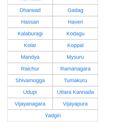
Dharwad
Gadag
Hassan
Haveri
Kalaburagi
Kodagu
Kolar
Koppal
Mandya
Mysuru
Raichur
Ramanagara
Shivamogga
Tumakuru
Udupi
Uttara Kannada
Vijayanagara
Vijayapura
Yadgiri