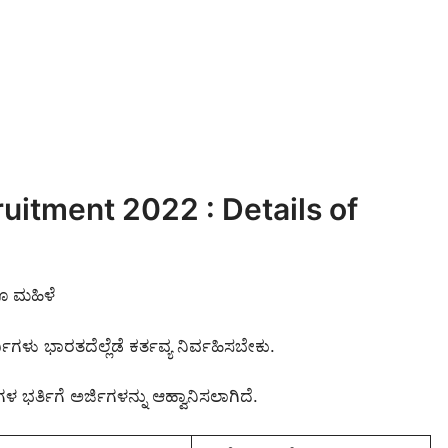
itment 2022 : Details of
ಗೂ ಮಹಿಳೆ
ಿಗಳು ಭಾರತದೆಲ್ಲೆಡೆ ಕರ್ತವ್ಯ ನಿರ್ವಹಿಸಬೇಕು.
ಗಳ ಭರ್ತಿಗೆ ಅರ್ಜಿಗಳನ್ನು ಆಹ್ವಾನಿಸಲಾಗಿದೆ.