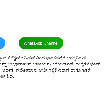
l
WhatsApp Channel
್ಟಾಫ್ ಸೆಲೆಕ್ಷನ್ ಕಮಿಷನ್ ನಿಂದ ಭಾರತದೆಲ್ಲೆಡೆ ಅಗತ್ಯವಿರುವ
ಆಸಕ್ತ ಅಭ್ಯರ್ಥಿಗಳಿಂದ ಅರ್ಜಿಯನ್ನು ಕರೆಯಲಾಗಿದೆ. ಹುದ್ದೆಗಳ ಭರ್ತಿಗೆ
ಕ್ಷಣಿಕ ಅರ್ಹತೆ, ವಯೋಮಾನ, ಅರ್ಜಿ ಸಲ್ಲಿಕೆ ವಿಧಾನ ಹಾಗೂ ಇತರೆ
್ತಿ ಓದಿ.