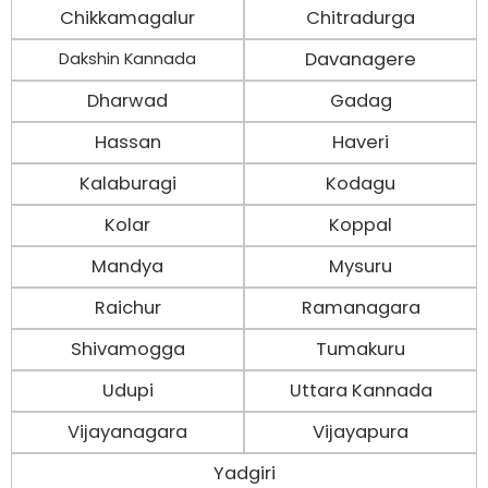
Chikkamagalur
Chitradurga
Davanagere
Dakshin Kannada
Dharwad
Gadag
Hassan
Haveri
Kalaburagi
Kodagu
Kolar
Koppal
Mandya
Mysuru
Raichur
Ramanagara
Shivamogga
Tumakuru
Udupi
Uttara Kannada
Vijayanagara
Vijayapura
Yadgiri