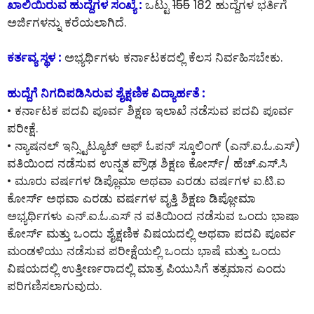
ಖಾಲಿಯಿರುವ ಹುದ್ದೆಗಳ ಸಂಖ್ಯೆ :
ಒಟ್ಟು
155
182 ಹುದ್ದೆಗಳ ಭರ್ತಿಗೆ
ಅರ್ಜಿಗಳನ್ನು ಕರೆಯಲಾಗಿದೆ.
ಕರ್ತವ್ಯ ಸ್ಥಳ :
ಅಭ್ಯರ್ಥಿಗಳು ಕರ್ನಾಟಕದಲ್ಲಿ ಕೆಲಸ ನಿರ್ವಹಿಸಬೇಕು.
ಹುದ್ದೆಗೆ ನಿಗದಿಪಡಿಸಿರುವ ಶೈಕ್ಷಣಿಕ ವಿದ್ಯಾರ್ಹತೆ :
• ಕರ್ನಾಟಕ ಪದವಿ ಪೂರ್ವ ಶಿಕ್ಷಣ ಇಲಾಖೆ ನಡೆಸುವ ಪದವಿ ಪೂರ್ವ
ಪರೀಕ್ಷೆ.
• ನ್ಯಾಷನಲ್ ಇನ್ಸ್ಟಿಟ್ಯೂಟ್ ಆಫ್ ಓಪನ್ ಸ್ಕೂಲಿಂಗ್ (ಎನ್.ಐ.ಓ.ಎಸ್)
ವತಿಯಿಂದ ನಡೆಸುವ ಉನ್ನತ ಪ್ರೌಢ ಶಿಕ್ಷಣ ಕೋರ್ಸ್/ ಹೆಚ್.ಎಸ್.ಸಿ
• ಮೂರು ವರ್ಷಗಳ ಡಿಪ್ಲೊಮಾ ಅಥವಾ ಎರಡು ವರ್ಷಗಳ ಐ.ಟಿ.ಐ
ಕೋರ್ಸ್ ಅಥವಾ ಎರಡು ವರ್ಷಗಳ ವೃತ್ತಿ ಶಿಕ್ಷಣ ಡಿಪ್ಲೋಮಾ
ಅಭ್ಯರ್ಥಿಗಳು ಎನ್.ಐ.ಓ.ಎಸ್ ನ ವತಿಯಿಂದ ನಡೆಸುವ ಒಂದು ಭಾಷಾ
ಕೋರ್ಸ್ ಮತ್ತು ಒಂದು ಶೈಕ್ಷಣಿಕ ವಿಷಯದಲ್ಲಿ ಅಥವಾ ಪದವಿ ಪೂರ್ವ
ಮಂಡಳಿಯು ನಡೆಸುವ ಪರೀಕ್ಷೆಯಲ್ಲಿ ಒಂದು ಭಾಷೆ ಮತ್ತು ಒಂದು
ವಿಷಯದಲ್ಲಿ ಉತ್ತೀರ್ಣರಾದಲ್ಲಿ ಮಾತ್ರ ಪಿಯುಸಿಗೆ ತತ್ಸಮಾನ ಎಂದು
ಪರಿಗಣಿಸಲಾಗುವುದು.